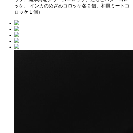
ッケ、 インカのめざめコロッケ各２個、和風ミートコ
ロッケ１個）