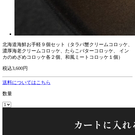
北海道海鮮お手軽９個セット（タラバ蟹クリームコロッケ、
濃厚海老クリームコロッケ、たらこバターコロッケ、 イン
カのめざめコロッケ各２個、和風ミートコロッケ１個）
税込
3,600
円
送料についてはこちら
数量